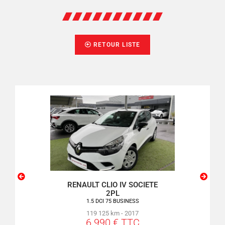
RETOUR LISTE
SSO
RENAULT CLIO IV SOCIETE
PEU
2PL
VE
1.5 DCI 75 BUSINESS
119 125 km - 2017
6 990 € TTC