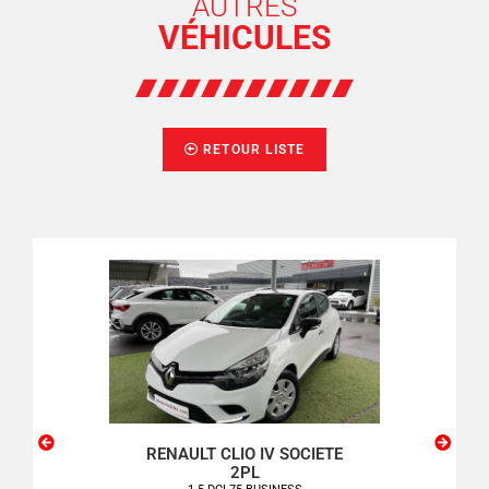
AUTRES
VÉHICULES
RETOUR LISTE
SSO
RENAULT CLIO IV SOCIETE
PEU
2PL
VE