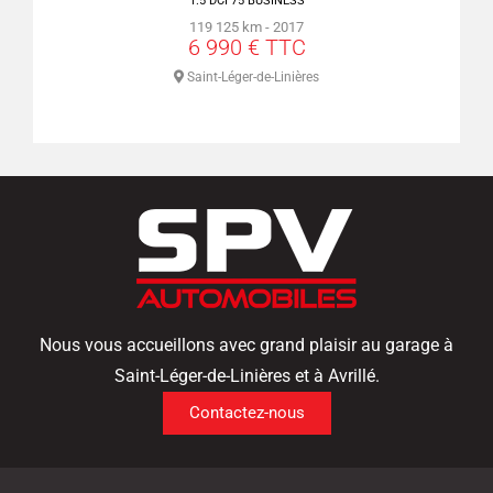
1.5 DCI 75 BUSINESS
119 125 km - 2017
6 990 € TTC
s
Saint-Léger-de-Linières
Nous vous accueillons avec grand plaisir au garage à
Saint-Léger-de-Linières et à Avrillé.
Contactez-nous