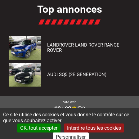
Top annonces
LANDROVER LAND ROVER RANGE
ROVER
AUDI SQ5 (2E GENERATION)
Site web
Ce site utilise des cookies et vous donne le contrôle sur ce
que vous souhaitez activer.
Accueil
Plan du site
Gestion des cookies
OK, tout accepter
Interdire tous les cookies
Données personnelles
Mentions légales
Contact
Personnaliser