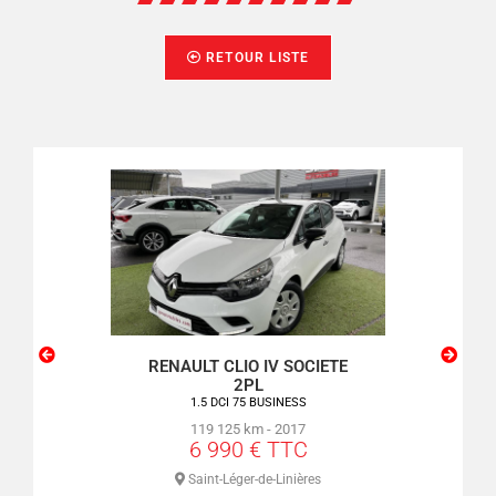
RETOUR LISTE
T CLIO IV SOCIETE
PEUGEOT 208 SOCIETE 2PL
2PL
1.6 BlueHDI 75 BUSINESS
.5 DCI 75 BUSINESS
126 525 km - 2017
6 990 € TTC
19 125 km - 2017
 990 € TTC
Saint-Léger-de-Linières
int-Léger-de-Linières