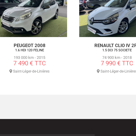
CITROEN C3 III Ph2
CITROEN C3 III ENTRE
1.2 PureTech 82 YOU
1.5 BlueHDi 100 CV FEEL 
38 626 km - 2022
56 460 km - 2019
9 990 € TTC
9 990 € TTC
Saint-Léger-de-Linières
Saint-Léger-de-Linière