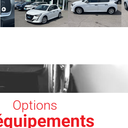
Options
 équipements