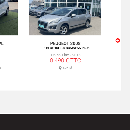
PRISE
PEUGEOT EXPERT III
NAV
1.6 BLUEHDI 115 STANDARD PREMIUM
(
PACK
211 839 km - 2018
10 490 € TTC
s
Avrillé