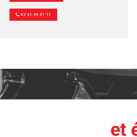
02 41 69 21 11
et