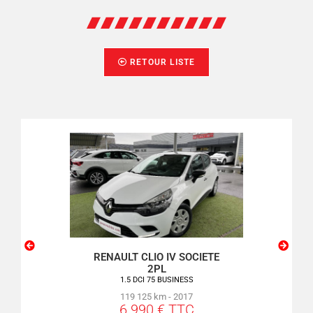
RETOUR LISTE
SSO
RENAULT CLIO IV SOCIETE
PEU
2PL
VE
1.5 DCI 75 BUSINESS
119 125 km - 2017
6 990 € TTC