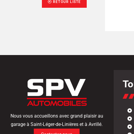
RETOUR LISTE
6 990 € TTC
2017
TTC
Saint-Léger-de-Linières
inières
To
Nous vous accueillons avec grand plaisir au
garage à Saint-Léger-de-Linières et à Avrillé.