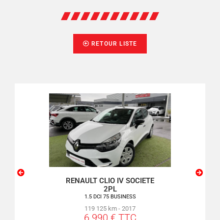
RETOUR LISTE
SSO
RENAULT CLIO IV SOCIETE
PEU
2PL
VE
1.5 DCI 75 BUSINESS
119 125 km - 2017
6 990 € TTC