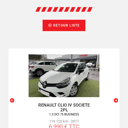
RETOUR LISTE
SSO
RENAULT CLIO IV SOCIETE
PEU
2PL
VE
1.5 DCI 75 BUSINESS
119 125 km - 2017
6 990 € TTC