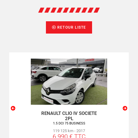
RETOUR LISTE
SSO
RENAULT CLIO IV SOCIETE
PEU
2PL
VE
1.5 DCI 75 BUSINESS
119 125 km - 2017
6 990 € TTC