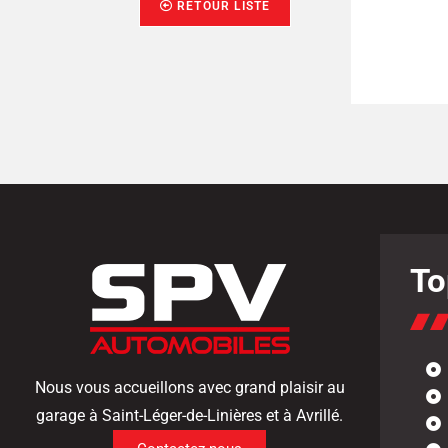
RETOUR LISTE
6 990 € TTC
2017
TTC
Saint-Léger-de-Linières
inières
To
Nous vous accueillons avec grand plaisir au
garage à Saint-Léger-de-Linières et à Avrillé.