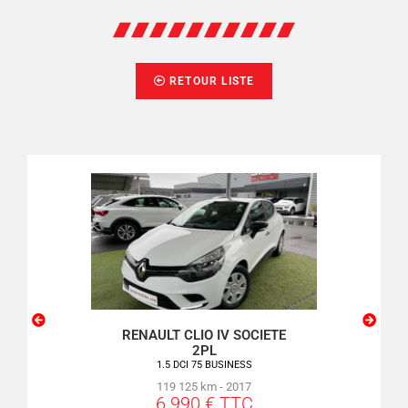
RETOUR LISTE
SSO
RENAULT CLIO IV SOCIETE
PEU
2PL
VE
1.5 DCI 75 BUSINESS
119 125 km - 2017
6 990 € TTC